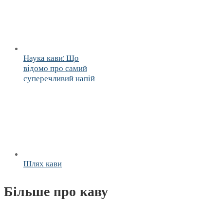
Наука кави: Що
відомо про самий
суперечливий напій
Шлях кави
Більше про каву