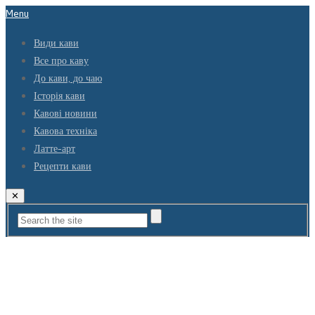
Menu
Види кави
Все про каву
До кави, до чаю
Історія кави
Кавові новини
Кавова техніка
Латте-арт
Рецепти кави
✕