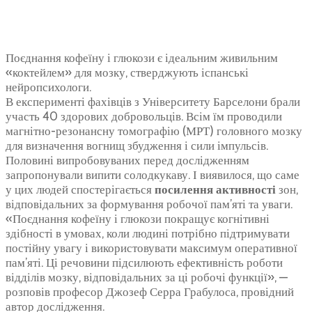
Поєднання кофеїну і глюкози є ідеальним живильним
«коктейлем» для мозку, стверджують іспанські
нейропсихологи.
В експерименті фахівців з Університету Барселони брали
участь 40 здорових добровольців. Всім їм проводили
магнітно-резонансну томографію (МРТ) головного мозку
для визначення вогнищ збудження і сили імпульсів.
Половині випробовуваних перед дослідженням
запропонували випити солодкукаву. І виявилося, що саме
у цих людей спостерігається
посилення активності
зон,
відповідальних за формування робочої пам’яті та уваги.
«Поєднання кофеїну і глюкози покращує когнітивні
здібності в умовах, коли людині потрібно підтримувати
постійну увагу і використовувати максимум оперативної
пам’яті. Ці речовини підсилюють ефективність роботи
відділів мозку, відповідальних за ці робочі функції», —
розповів професор Джозеф Серра Грабулоса, провідний
автор дослідження.