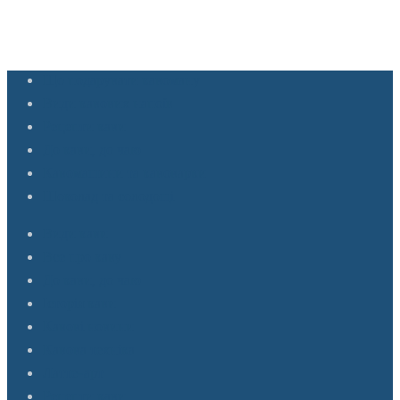
Що подарувати кавоману
Види кавових напоїв
Рецепти кави
До кави, до чаю
Кавомашини та кавоварки
Шоколад та солодощі
Види кави
Все про каву
До кави, до чаю
Історія кави
Кавові новини
Кавова техніка
Латте-арт
Рецепти кави