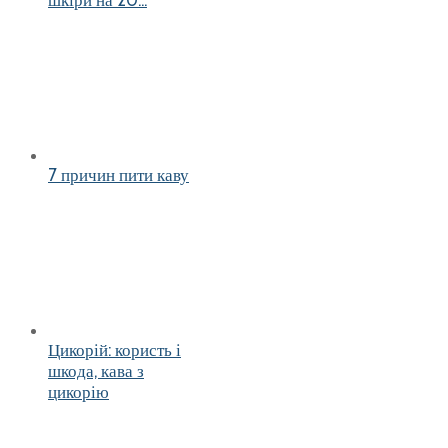
шкіри на 20...
7 причин пити каву
Цикорій: користь і
шкода, кава з
цикорію