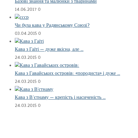
Базові знання та малюнки з тваринами
14.06.2017
0
Чи була кава у Радянському Союзі?
03.04.2015
0
Кава з Гаїті — дуже якісна, але …
24.03.2015
0
Кава з Гавайських островів: «породиста» і дуже …
24.03.2015
0
Кава з В’єтнаму — крепість і насиченість …
24.03.2015
0