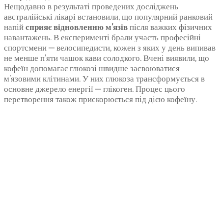
Нещодавно в результаті проведених досліджень
австралійські лікарі встановили, що популярний ранковий
напій
сприяє відновленню м’язів
після важких фізичних
навантажень. В експерименті брали участь професійні
спортсмени — велосипедисти, кожен з яких у день випивав
не менше п’яти чашок кави солодкого. Вчені виявили, що
кофеїн допомагає глюкозі швидше засвоюватися
м’язовими клітинами. У них глюкоза трансформується в
основне джерело енергії — глікоген. Процес цього
перетворення також прискорюється під дією кофеїну.