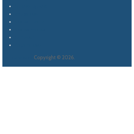
До кави, до чаю
Історія кави
Кавові новини
Кавова техніка
Латте-арт
Рецепти кави
Час пити каву
Copyright © 2026.