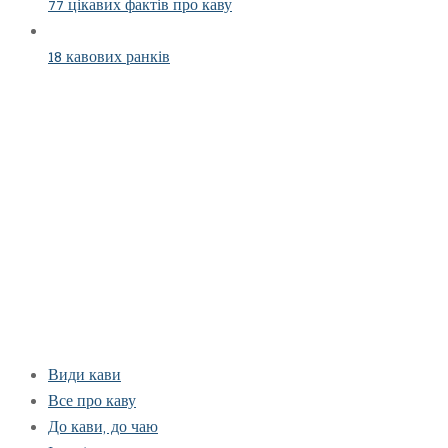
77 цікавих фактів про каву
18 кавових ранків
Види кави
Все про каву
До кави, до чаю