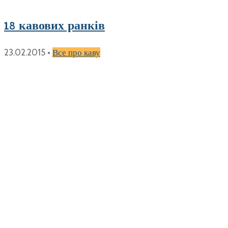
18 кавових ранків
23.02.2015
•
Все про каву