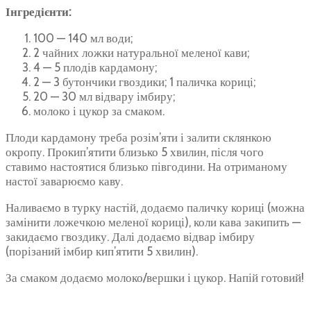
Інгредієнти:
100 — 140 мл води;
2 чайних ложки натуральної меленої кави;
4 — 5 плодів кардамону;
2 — 3 бутончики гвоздики; 1 паличка кориці;
20 — 30 мл відвару імбиру;
молоко і цукор за смаком.
Плоди кардамону треба розім’яти і залити склянкою
окропу. Прокип’ятити близько 5 хвилин, після чого
ставимо настоятися близько півгодини. На отриманому
настої заварюємо каву.
Наливаємо в турку настій, додаємо паличку кориці (можна
замінити ложечкою меленої кориці), коли кава закипить —
закидаємо гвоздику. Далі додаємо відвар імбиру
(порізаний імбир кип’ятити 5 хвилин).
За смаком додаємо молоко/вершки і цукор. Напій готовий!