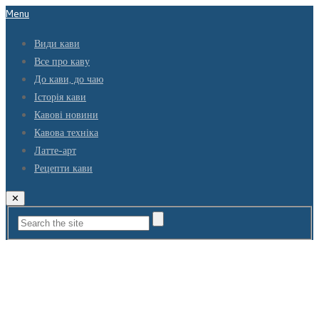
Menu
Види кави
Все про каву
До кави, до чаю
Історія кави
Кавові новини
Кавова техніка
Латте-арт
Рецепти кави
✕