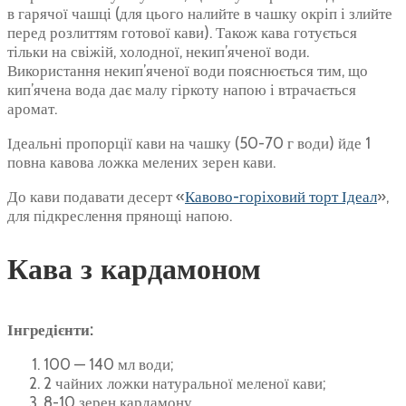
в гарячої чашці (для цього налийте в чашку окріп і злийте
перед розлиттям готової кави). Також кава готується
тільки на свіжій, холодної, некип’яченої води.
Використання некип’яченої води пояснюється тим, що
кип’ячена вода дає малу гіркоту напою і втрачається
аромат.
Ідеальні пропорції кави на чашку (50-70 г води) йде 1
повна кавова ложка мелених зерен кави.
До кави подавати десерт «
Кавово-горіховий торт Ідеал
»,
для підкреслення прянощі напою.
Кава з кардамоном
Інгредієнти:
100 — 140 мл води;
2 чайних ложки натуральної меленої кави;
8-10 зерен кардамону