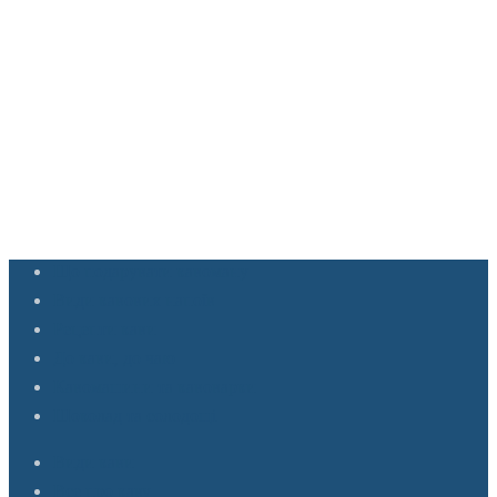
Що подарувати кавоману
Види кавових напоїв
Рецепти кави
До кави, до чаю
Кавомашини та кавоварки
Шоколад та солодощі
Види кави
Все про каву