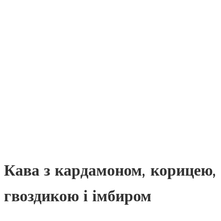
Кава з кардамоном, корицею,
гвоздикою і імбиром