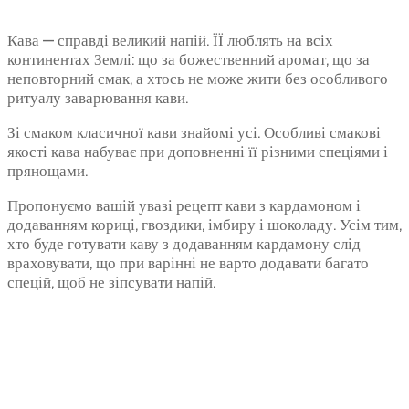
Кава — справді великий напій. ЇЇ люблять на всіх
континентах Землі: що за божественний аромат, що за
неповторний смак, а хтось не може жити без особливого
ритуалу заварювання кави.
Зі смаком класичної кави знайомі усі. Особливі смакові
якості кава набуває при доповненні її різними спеціями і
прянощами.
Пропонуємо вашій увазі рецепт кави з кардамоном і
додаванням кориці, гвоздики, імбиру і шоколаду. Усім тим,
хто буде готувати каву з додаванням кардамону слід
враховувати, що при варінні не варто додавати багато
спецій, щоб не зіпсувати напій.