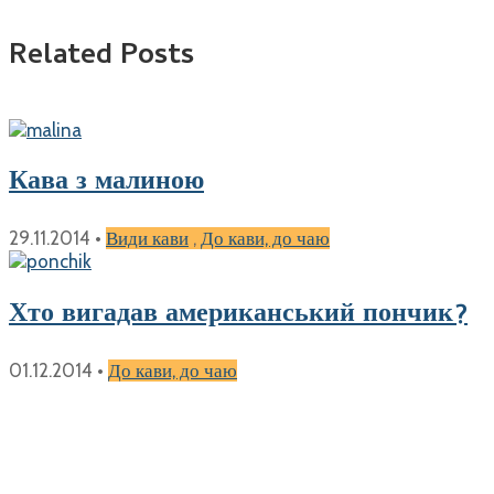
Related Posts
Кава з малиною
29.11.2014
•
Види кави
,
До кави, до чаю
Хто вигадав американський пончик?
01.12.2014
•
До кави, до чаю