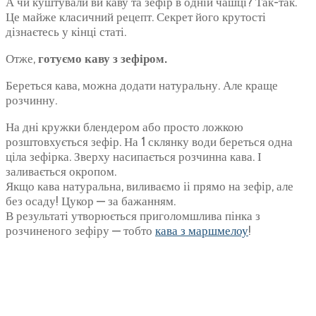
А чи куштували ви каву та зефір в одній чашці? Так-так.
Це майже класичний рецепт. Секрет його крутості
дізнаєтесь у кінці статі.
Отже,
готуємо каву з зефіром.
Береться кава, можна додати натуральну. Але краще
розчинну.
На дні кружки блендером або просто ложкою
розштовхується зефір. На 1 склянку води береться одна
ціла зефірка. Зверху насипається розчинна кава. І
заливається окропом.
Якщо кава натуральна, виливаємо іі прямо на зефір, але
без осаду! Цукор — за бажанням.
В результаті утворюється приголомшлива пінка з
розчиненого зефіру — тобто
кава з маршмелоу
!