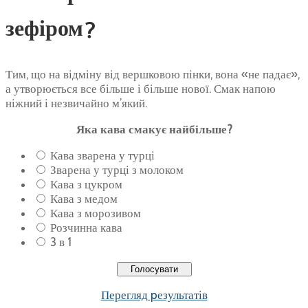
зефіром?
Тим, що на відміну від вершковою пінки, вона «не падає»,
а утворюється все більше і більше нової. Смак напою
ніжний і незвичайно м’який.
Яка кава смакує найбільше?
Кава зварена у турці
Зварена у турці з молоком
Кава з цукром
Кава з медом
Кава з морозивом
Розчинна кава
3 в 1
Перегляд pезультатів