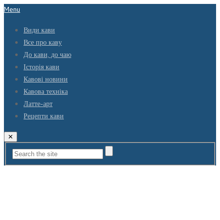
Menu
Види кави
Все про каву
До кави, до чаю
Історія кави
Кавові новини
Кавова техніка
Латте-арт
Рецепти кави
✕