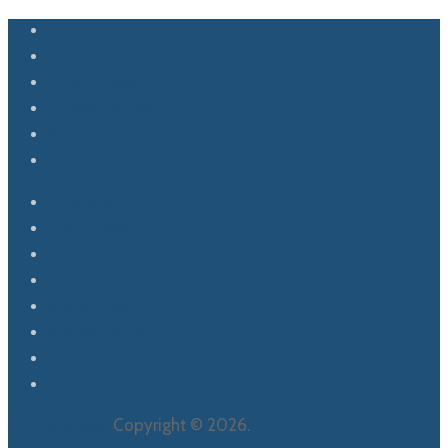
Що подарувати кавоману
Види кавових напоїв
Рецепти кави
До кави, до чаю
Кавомашини та кавоварки
Шоколад та солодощі
Види кави
Все про каву
До кави, до чаю
Історія кави
Кавові новини
Кавова техніка
Латте-арт
Рецепти кави
Час пити каву
Copyright © 2026.