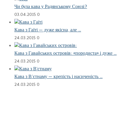
Чи була кава у Радянському Союзі?
03.04.2015
0
Кава з Гаїті — дуже якісна, але …
24.03.2015
0
Кава з Гавайських островів: «породиста» і дуже …
24.03.2015
0
Кава з В’єтнаму — крепість і насиченість …
24.03.2015
0