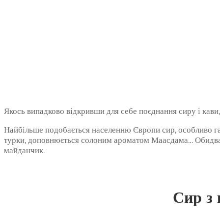
Якось випадково відкривши для себе поєднання сиру і кави,
Найбільше подобається населенню Європи сир, особливо га
турки, доповнюється солоним ароматом Маасдама… Обидва аро
майданчик.
Сир з 