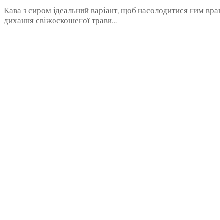
Кава з сиром ідеальний варіант, щоб насолодитися ним вранц
дихання свіжоскошеної трави…