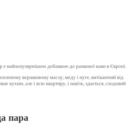
ир є найпопулярнішою добавкою до ранкової кави в Європі.
опленому вершковому маслу, меду і нуге, витікаючий від
е кухню, але і всю квартиру, і навіть, здається, сходовий
ща пара