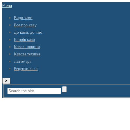
Menu
Види кави
Все про каву
До кави, до чаю
Історія кави
Кавові новини
Кавова техніка
Латте-арт
Рецепти кави
✕