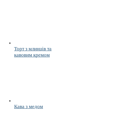
Торт з млинців та
кавовим кремом
Кава з медом