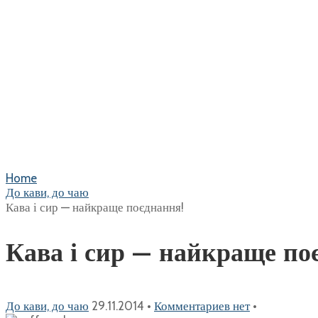
Home
До кави, до чаю
Кава і сир — найкраще поєднання!
Кава і сир — найкраще по
До кави, до чаю
29.11.2014
•
Комментариев нет
•