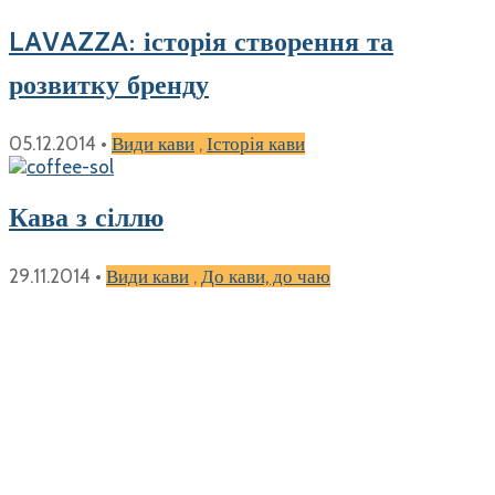
LAVAZZA: історія створення та
розвитку бренду
05.12.2014
•
Види кави
,
Історія кави
Кава з сіллю
29.11.2014
•
Види кави
,
До кави, до чаю