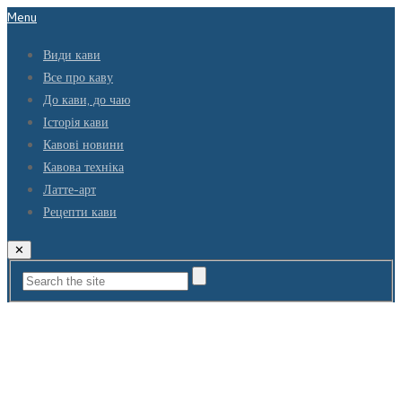
Menu
Види кави
Все про каву
До кави, до чаю
Історія кави
Кавові новини
Кавова техніка
Латте-арт
Рецепти кави
✕