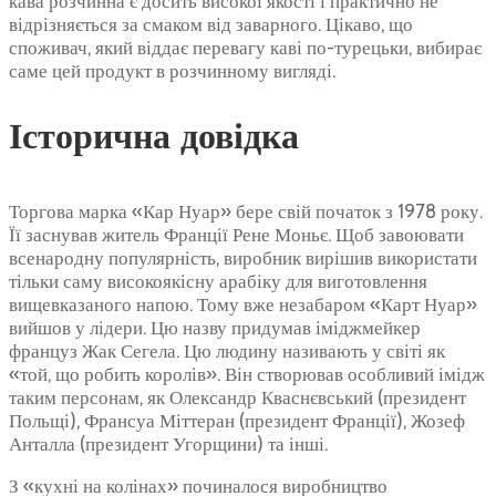
кава розчинна є досить високої якості і практично не
відрізняється за смаком від заварного. Цікаво, що
споживач, який віддає перевагу каві по-турецьки, вибирає
саме цей продукт в розчинному вигляді.
Історична довідка
Торгова марка «Кар Нуар» бере свій початок з 1978 року.
Її заснував житель Франції Рене Моньє. Щоб завоювати
всенародну популярність, виробник вирішив використати
тільки саму високоякісну арабіку для виготовлення
вищевказаного напою. Тому вже незабаром «Карт Нуар»
вийшов у лідери. Цю назву придумав іміджмейкер
француз Жак Сегела. Цю людину називають у світі як
«той, що робить королів». Він створював особливий імідж
таким персонам, як Олександр Кваснєвський (президент
Польщі), Франсуа Міттеран (президент Франції), Жозеф
Анталла (президент Угорщини) та інші.
З «кухні на колінах» починалося виробництво