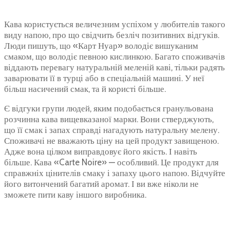
Кава користується величезним успіхом у любителів такого
виду напою, про що свідчить безліч позитивних відгуків.
Люди пишуть, що «Карт Нуар» володіє вишуканим
смаком, що володіє певною кислинкою. Багато споживачів
віддають перевагу натуральній меленій каві, тільки радять
заварювати її в турці або в спеціальній машині. У неї
більш насичений смак, та й користі більше.
Є відгуки групи людей, яким подобається гранульована
розчинна кава вищевказаної марки. Вони стверджують,
що її смак і запах справді нагадують натуральну мелену.
Споживачі не вважають ціну на цей продукт завищеною.
Адже вона цілком виправдовує його якість. І навіть
більше. Кава «Carte Noire» — особливий. Це продукт для
справжніх цінителів смаку і запаху цього напою. Відчуйте
його витончений багатий аромат. І ви вже ніколи не
зможете пити каву іншого виробника.