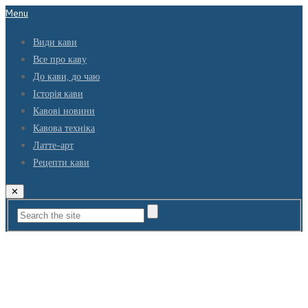
Menu
Види кави
Все про каву
До кави, до чаю
Історія кави
Кавові новини
Кавова техніка
Латте-арт
Рецепти кави
✕