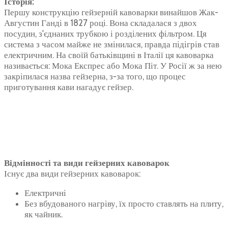
Історія:
Першу конструкцію гейзерній кавоварки винайшов Жак-
Августин Ганді в 1827 році. Вона складалася з двох
посудин, з'єднаних трубкою і розділених фільтром. Ця
система з часом майже не змінилася, правда підігрів став
електричним. На своїй батьківщині в Італії ця кавоварка
називається: Мока Експрес або Мока Піт. У Росії ж за нею
закріпилася назва гейзерна, з-за того, що процес
приготування кави нагадує гейзер.
Відмінності та види гейзерних кавоварок
Існує два види гейзерних кавоварок:
Електричні
Без вбудованого нагріву, їх просто ставлять на плиту,
як чайник.