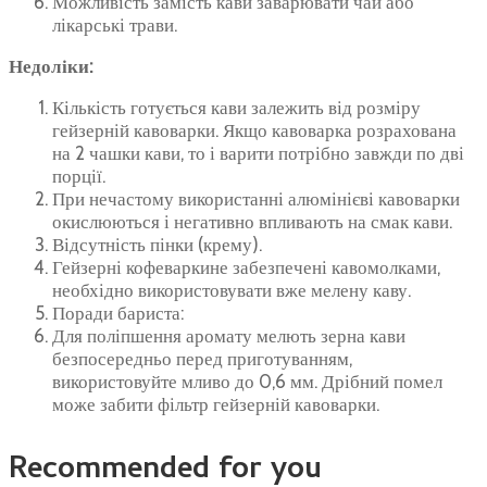
Можливість замість кави заварювати чай або
лікарські трави.
Недоліки:
Кількість готується кави залежить від розміру
гейзерній кавоварки. Якщо кавоварка розрахована
на 2 чашки кави, то і варити потрібно завжди по дві
порції.
При нечастому використанні алюмінієві кавоварки
окислюються і негативно впливають на смак кави.
Відсутність пінки (крему).
Гейзерні кофеваркине забезпечені кавомолками,
необхідно використовувати вже мелену каву.
Поради бариста:
Для поліпшення аромату мелють зерна кави
безпосередньо перед приготуванням,
використовуйте мливо до 0,6 мм. Дрібний помел
може забити фільтр гейзерній кавоварки.
Recommended for you