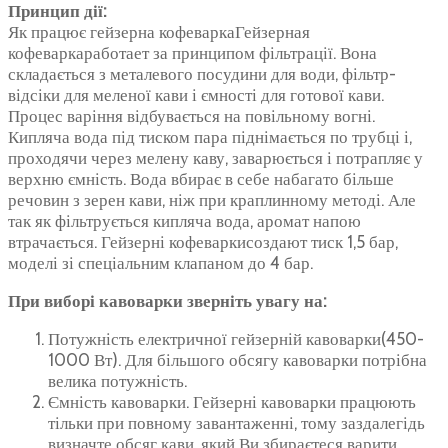
Принцип дії:
Як працює гейзерна кофеваркаГейзерная
кофеваркаработает за принципом фільтрації. Вона
складається з металевого посудини для води, фільтр-
відсіки для меленої кави і ємності для готової кави.
Процес варіння відбувається на повільному вогні.
Кипляча вода під тиском пара піднімається по трубці і,
проходячи через мелену каву, заварюється і потрапляє у
верхню ємність. Вода вбирає в себе набагато більше
речовин з зерен кави, ніж при краплинному методі. Але
так як фільтрується кипляча вода, аромат напою
втрачається. Гейзерні кофеваркисоздают тиск 1,5 бар,
моделі зі спеціальним клапаном до 4 бар.
При виборі кавоварки зверніть увагу на:
Потужність електричної гейзерній кавоварки(450-
1000 Вт). Для більшого обсягу кавоварки потрібна
велика потужність.
Ємність кавоварки. Гейзерні кавоварки працюють
тільки при повному завантаженні, тому заздалегідь
визначте обсяг кави, який Ви збираєтеся варити.