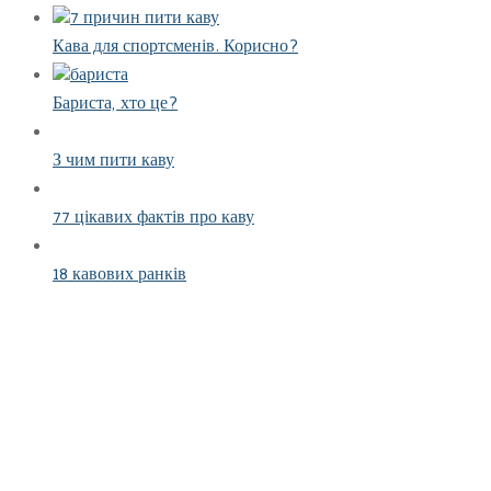
Кава для спортсменів. Корисно?
Бариста, хто це?
З чим пити каву
77 цікавих фактів про каву
18 кавових ранків