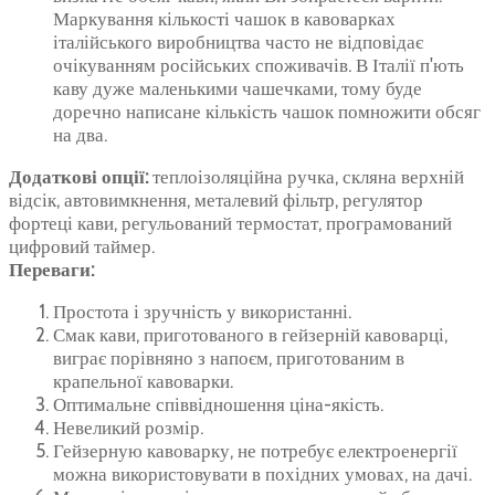
Маркування кількості чашок в кавоварках
італійського виробництва часто не відповідає
очікуванням російських споживачів. В Італії п'ють
каву дуже маленькими чашечками, тому буде
доречно написане кількість чашок помножити обсяг
на два.
Додаткові опції:
теплоізоляційна ручка, скляна верхній
відсік, автовимкнення, металевий фільтр, регулятор
фортеці кави, регульований термостат, програмований
цифровий таймер.
Переваги:
Простота і зручність у використанні.
Смак кави, приготованого в гейзерній кавоварці,
виграє порівняно з напоєм, приготованим в
крапельної кавоварки.
Оптимальне співвідношення ціна-якість.
Невеликий розмір.
Гейзерную кавоварку, не потребує електроенергії
можна використовувати в похідних умовах, на дачі.