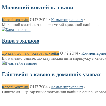
Молочний коктейль з кави
Кавові коктейлі
01.12.2014
•
Комментариев нет
•
Молочний коктейль з кави — густий крижаний напій на основ
Кава з халвою
До кави, до чаю
,
Кавові коктейлі
01.12.2014
•
Комментариев
Ви, напевно, знаєте, що каву можна пити вприкуску з халв
Глінтвейн з кавою в домашніх умовах
Кавові коктейлі
01.12.2014
•
Комментариев нет
•
Глинтвейн — це гарячий алкогольний напій на основі черво