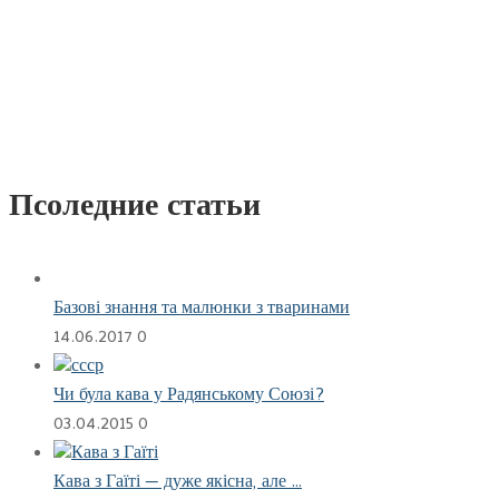
Псоледние статьи
Базові знання та малюнки з тваринами
14.06.2017
0
Чи була кава у Радянському Союзі?
03.04.2015
0
Кава з Гаїті — дуже якісна, але …