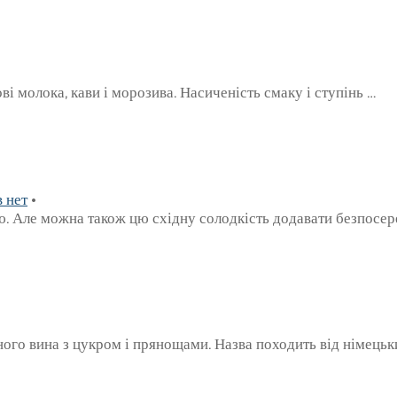
і молока, кави і морозива. Насиченість смаку і ступінь …
 нет
•
ою. Але можна також цю східну солодкість додавати безпосе
ного вина з цукром і прянощами. Назва походить від німецьк