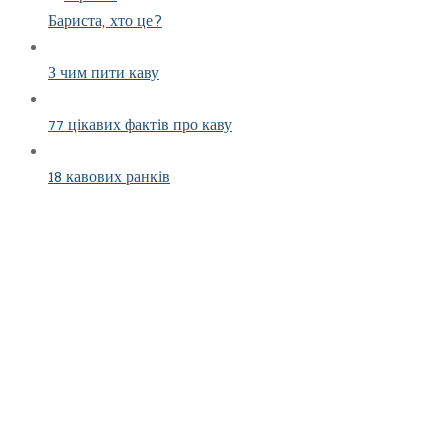
Бариста, хто це?
З чим пити каву
77 цікавих фактів про каву
18 кавових ранків