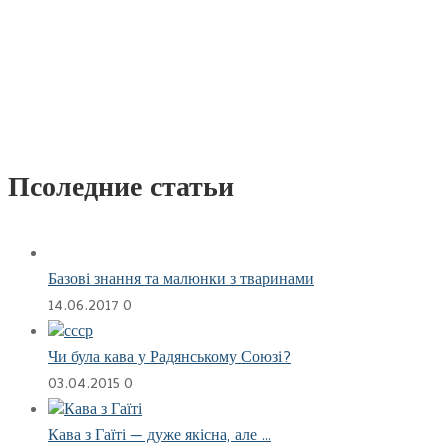
Псоледние статьи
Базові знання та малюнки з тваринами
14.06.2017
0
Чи була кава у Радянському Союзі?
03.04.2015
0
Кава з Гаїті — дуже якісна, але …