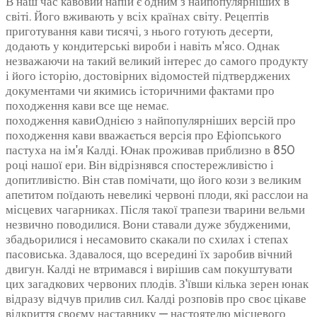
В наш час кавовий напій є одним з найпопулярніших в
світі. Його вживають у всіх країнах світу. Рецептів
приготування кави тисячі, з нього готують десерти,
додають у кондитерські вироби і навіть м'ясо. Однак
незважаючи на такий великий інтерес до самого продукту
і його історію, достовірних відомостей підтверджених
документами чи якимись історичними фактами про
походження кави все ще немає.
походження кавиОднією з найпопулярніших версій про
походження кави вважається версія про Ефіопського
пастуха на ім'я Калді. Юнак проживав приблизно в 850
році нашої ери. Він відрізнявся спостережливістю і
допитливістю. Він став помічати, що його кози з великим
апетитом поїдають невеликі червоні плоди, які расслои на
місцевих чагарниках. Після такої трапези тварини вельми
незвично поводилися. Вони ставали дуже збудженими,
збадьорилися і несамовито скакали по схилах і степах
пасовиська. Здавалося, що всередині їх заробив вічний
двигун. Калді не втримався і вирішив сам покуштувати
цих загадкових червоних плодів. З'ївши кілька зерен юнак
відразу відчув прилив сил. Калді розповів про своє цікаве
відкриття своєму наставнику — настоятелю місцевого