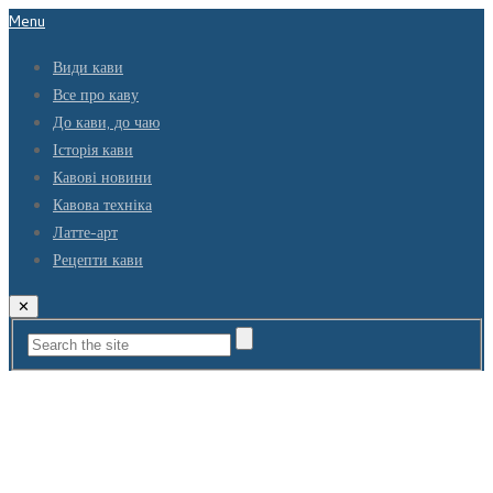
Menu
Види кави
Все про каву
До кави, до чаю
Історія кави
Кавові новини
Кавова техніка
Латте-арт
Рецепти кави
✕