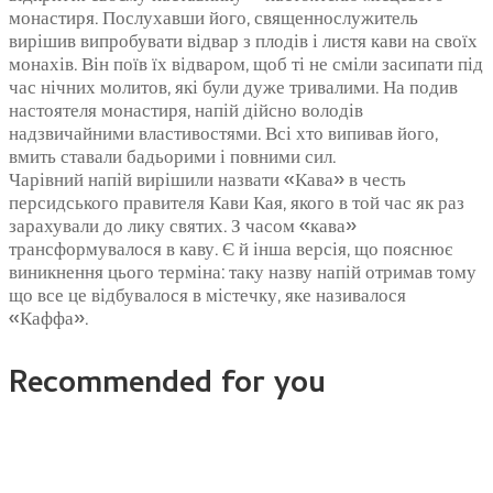
монастиря. Послухавши його, священнослужитель
вирішив випробувати відвар з плодів і листя кави на своїх
монахів. Він поїв їх відваром, щоб ті не сміли засипати під
час нічних молитов, які були дуже тривалими. На подив
настоятеля монастиря, напій дійсно володів
надзвичайними властивостями. Всі хто випивав його,
вмить ставали бадьорими і повними сил.
Чарівний напій вирішили назвати «Кава» в честь
персидського правителя Кави Кая, якого в той час як раз
зарахували до лику святих. З часом «кава»
трансформувалося в каву. Є й інша версія, що пояснює
виникнення цього терміна: таку назву напій отримав тому
що все це відбувалося в містечку, яке називалося
«Каффа».
Recommended for you