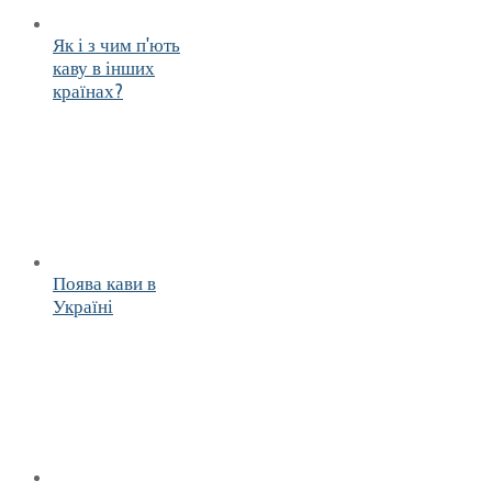
Як і з чим п'ють
каву в інших
країнах?
Поява кави в
Україні