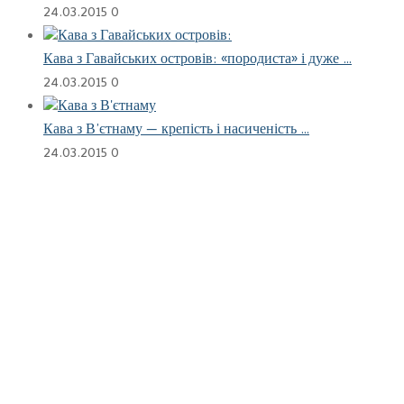
24.03.2015
0
Кава з Гавайських островів: «породиста» і дуже …
24.03.2015
0
Кава з В’єтнаму — крепість і насиченість …
24.03.2015
0